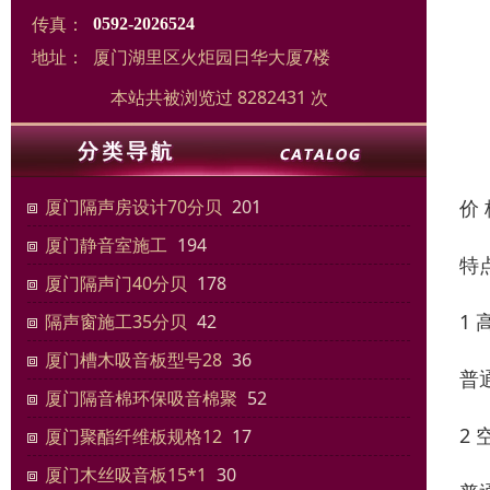
传真：
0592-2026524
地址：
厦门湖里区火炬园日华大厦7楼
本站共被浏览过 8282431 次
价
厦门隔声房设计70分贝
201
厦门静音室施工
194
特
厦门隔声门40分贝
178
1
隔声窗施工35分贝
42
厦门槽木吸音板型号28
36
普
厦门隔音棉环保吸音棉聚
52
2
厦门聚酯纤维板规格12
17
厦门木丝吸音板15*1
30