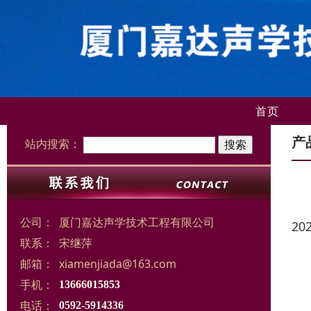
首页
产
站内搜索：
公司：
厦门嘉达声学技术工程有限公司
20
联系：
宋继萍
邮箱：
xiamenjiada@163.com
手机：
13666015853
电话：
0592-5914336