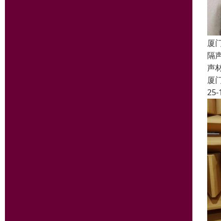
厦门
隔
声
厦
25-