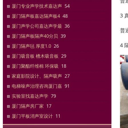
普
厦门专业声学技术嘉达声
54
3
厦门隔声板嘉达隔声板4
48
厦门声学公司嘉达声学最
36
普
厦门隔声板隔声40分贝
39
4
厦门隔声毡 厚度1.0
26
厦门吸音板 槽木吸音板
29
厦门聚酯纤维棉 环保吸
18
家庭影院设计、隔声吸声
27
电梯噪声治理咨询厦门嘉
91
实验室找嘉达声学
79
厦门隔声房厂家
17
厦门平板消声室设计
11