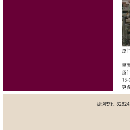
厦
静
里
厦
15-
更
被浏览过 828