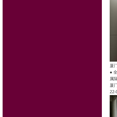
厦
● 
属
厦
22-