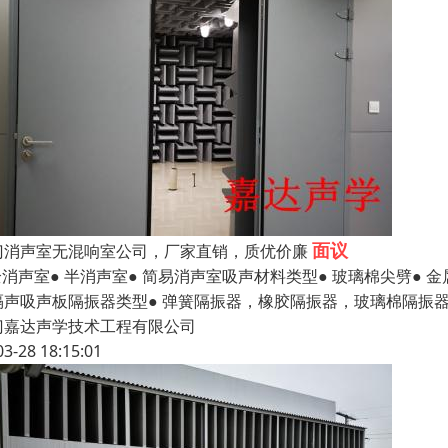
面议
门消声室无混响室公司，厂家直销，质优价廉
全消声室● 半消声室● 简易消声室吸声材料类型● 玻璃棉尖劈● 
隔声吸声板隔振器类型● 弹簧隔振器，橡胶隔振器，玻璃棉隔振器
门嘉达声学技术工程有限公司
03-28 18:15:01