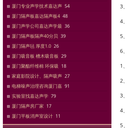
3
厦门专业声学技术嘉达声
54
厦门隔声板嘉达隔声板4
48
4
厦门声学公司嘉达声学最
36
5
厦门隔声板隔声40分贝
39
厦门隔声毡 厚度1.0
26
6
厦门吸音板 槽木吸音板
29
1
厦门聚酯纤维棉 环保吸
18
家庭影院设计、隔声吸声
27
2
电梯噪声治理咨询厦门嘉
91
3
实验室找嘉达声学
79
厦门隔声房厂家
17
4
厦门平板消声室设计
11
5