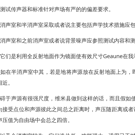
、测试传声器和标准针对声场有严的的偏差要求。
、消声室和半消声室采取或者说主要包括声学技术措施应
、消声室和之前消声室或者说背景噪声应参照测试内容和
、它们是利用全反射地面作为镜面使有效尺寸Geaune在
、如在半消声室中其，若是地将声源放在反射地面上为，
相近。
、碍于声源有很强尺度，维米县做到这样的话，而且假如
为接受点位和声源彼此之间总之距离时，声压随距离或者
声压值为自由场中会总之四倍。