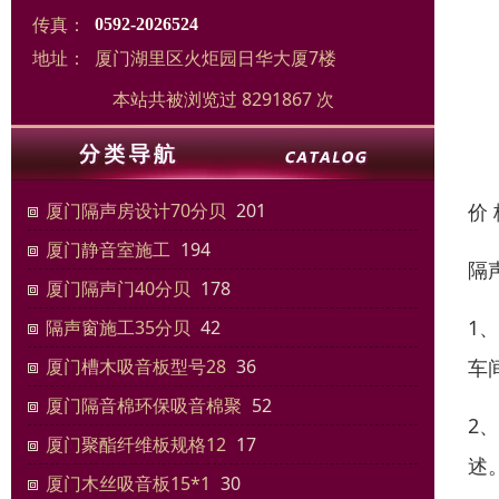
传真：
0592-2026524
地址：
厦门湖里区火炬园日华大厦7楼
本站共被浏览过 8291867 次
价
厦门隔声房设计70分贝
201
厦门静音室施工
194
隔
厦门隔声门40分贝
178
1
隔声窗施工35分贝
42
车
厦门槽木吸音板型号28
36
厦门隔音棉环保吸音棉聚
52
2
厦门聚酯纤维板规格12
17
述
厦门木丝吸音板15*1
30