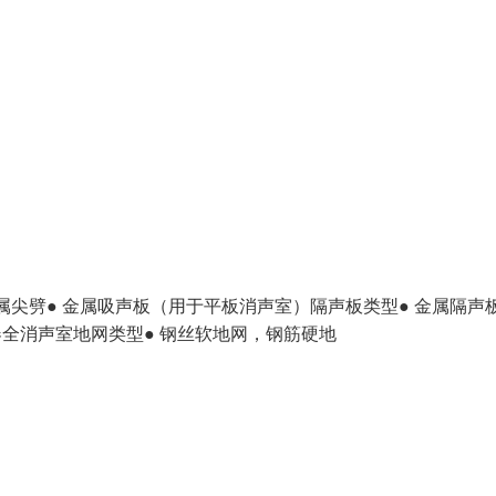
金属尖劈● 金属吸声板（用于平板消声室）隔声板类型● 金属隔声板
全消声室地网类型● 钢丝软地网，钢筋硬地