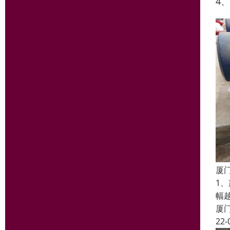
4
厦
1
幅
厦
22-