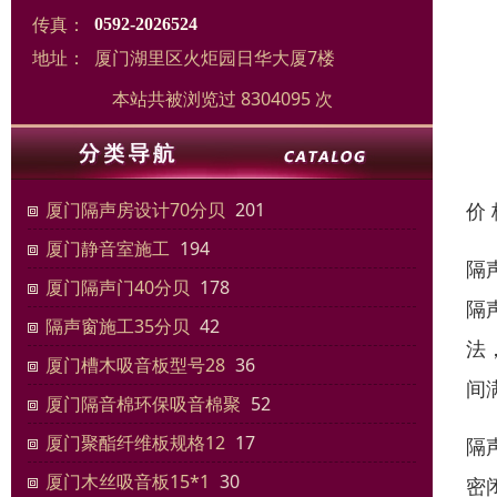
传真：
0592-2026524
地址：
厦门湖里区火炬园日华大厦7楼
本站共被浏览过 8304095 次
价
厦门隔声房设计70分贝
201
厦门静音室施工
194
隔
厦门隔声门40分贝
178
隔
隔声窗施工35分贝
42
法
厦门槽木吸音板型号28
36
间
厦门隔音棉环保吸音棉聚
52
厦门聚酯纤维板规格12
17
隔
厦门木丝吸音板15*1
30
密