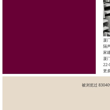
厦
隔
家
厦
22-
更
被浏览过 830