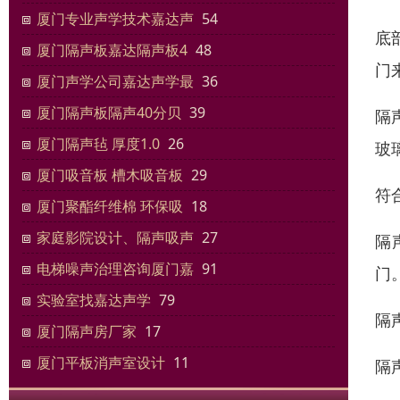
厦门专业声学技术嘉达声
54
底
厦门隔声板嘉达隔声板4
48
门
厦门声学公司嘉达声学最
36
厦门隔声板隔声40分贝
39
隔
厦门隔声毡 厚度1.0
26
玻
厦门吸音板 槽木吸音板
29
符
厦门聚酯纤维棉 环保吸
18
家庭影院设计、隔声吸声
27
隔
电梯噪声治理咨询厦门嘉
91
门
实验室找嘉达声学
79
隔
厦门隔声房厂家
17
厦门平板消声室设计
11
隔