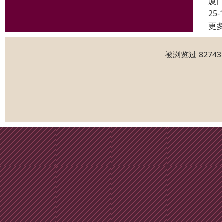
厦
25-
更
被浏览过 827