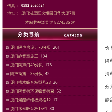
传真：
0592-2026524
地址：
厦门湖里区火炬园日华大厦7楼
本站共被浏览过 8274385 次
价
厦门隔声房设计70分贝
201
厦门静音室施工
194
隔
厦门隔声门40分贝
178
消
隔声窗施工35分贝
42
厦门槽木吸音板型号28
36
分
厦门隔音棉环保吸音棉聚
52
静
厦门聚酯纤维板规格12
17
厦门木丝吸音板15*1
30