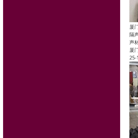
厦门
隔
声
厦
25-