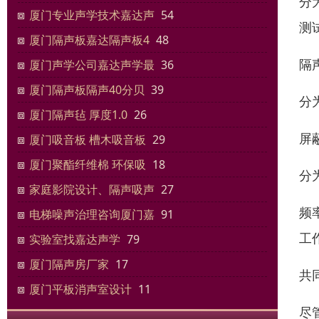
分
厦门专业声学技术嘉达声
54
测
厦门隔声板嘉达隔声板4
48
隔
厦门声学公司嘉达声学最
36
厦门隔声板隔声40分贝
39
分
厦门隔声毡 厚度1.0
26
屏
厦门吸音板 槽木吸音板
29
厦门聚酯纤维棉 环保吸
18
分
家庭影院设计、隔声吸声
27
频
电梯噪声治理咨询厦门嘉
91
工
实验室找嘉达声学
79
厦门隔声房厂家
17
共
厦门平板消声室设计
11
尽