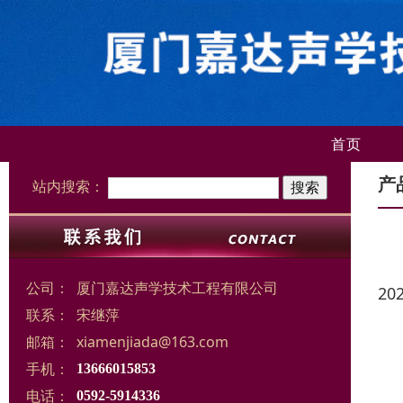
首页
产
站内搜索：
公司：
厦门嘉达声学技术工程有限公司
20
联系：
宋继萍
邮箱：
xiamenjiada@163.com
手机：
13666015853
电话：
0592-5914336